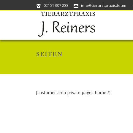
02151 307 288
info@tierarztpraxis.team
SEITEN
[customer-area-private-pages-home /]